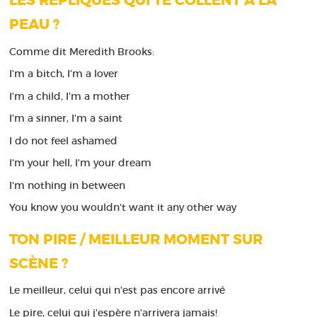
LES RÉPLIQUES QUI TE COLLENT À LA
PEAU ?
Comme dit Meredith Brooks:
I'm a bitch, I'm a lover
I'm a child, I'm a mother
I'm a sinner, I'm a saint
I do not feel ashamed
I'm your hell, I'm your dream
I'm nothing in between
You know you wouldn't want it any other way
TON PIRE / MEILLEUR MOMENT SUR
SCÈNE ?
Le meilleur, celui qui n'est pas encore arrivé
Le pire, celui qui j'espère n'arrivera jamais!