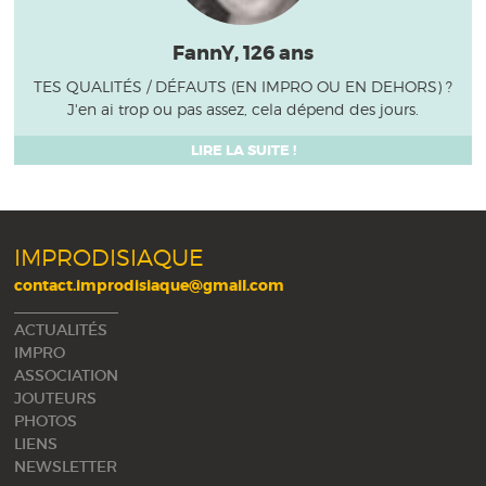
FannY, 126 ans
TES QUALITÉS / DÉFAUTS (EN IMPRO OU EN DEHORS) ?
J'en ai trop ou pas assez, cela dépend des jours.
LIRE LA SUITE !
IMPRODISIAQUE
contact.improdisiaque@gmail.com
ACTUALITÉS
IMPRO
ASSOCIATION
JOUTEURS
PHOTOS
LIENS
NEWSLETTER