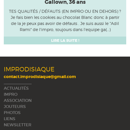
Gallown, 36 ans
TES QUALITÉS / DÉFAUTS (EN IMPRO OU EN DEHORS) ?
Je fais bien les cookies au chocolat Blanc donc à partir
de la je peux pas avoir de défauts . Je suis aussi le "Adil
Rami" de l'impro, toujours dans l'equipe ga(...)
LIRE LA SUITE !
IMPRODISIAQUE
contact.improdisiaque@gmail.com
ACTUALITÉS
IMPRO
ASSOCIATION
JOUTEURS
PHOTOS
LIENS
NEWSLETTER